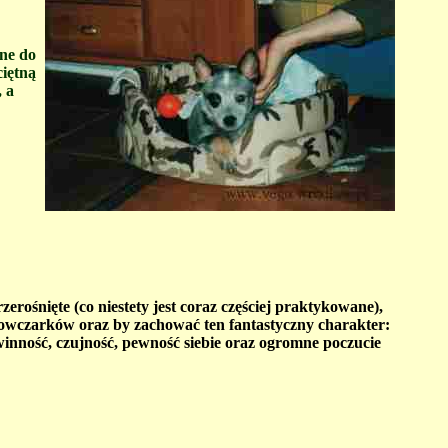
ane do
ciętną
, a
rośnięte (co niestety jest coraz częściej praktykowane),
owczarków oraz by zachować ten fantastyczny charakter:
zwinność, czujność, pewność siebie oraz ogromne poczucie