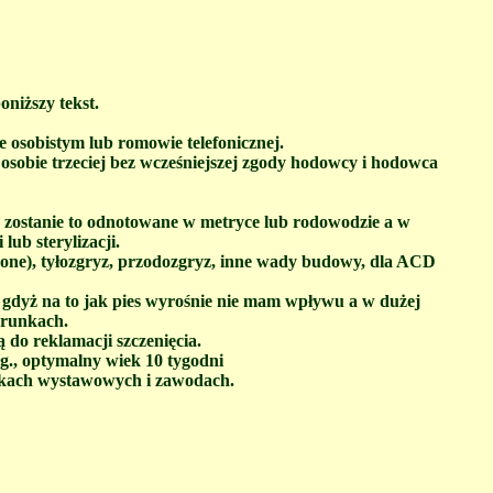
niższy tekst.
 osobistym lub romowie telefonicznej.
osobie trzeciej bez wcześniejszej zgody hodowcy i hodowca
ecz zostanie to odnotowane w metryce lub rodowodzie a w
lub sterylizacji.
czone), tyłozgryz, przodozgryz, inne wady budowy, dla ACD
, gdyż na to jak pies wyrośnie nie mam wpływu a w dużej
arunkach.
 do reklamacji szczenięcia.
yg., optymalny wiek 10 tygodni
ynikach wystawowych i zawodach.