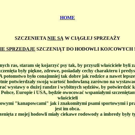
HOME
SZCZENIETA
NIE SĄ
W CIĄGŁEJ SPRZEAŻY
IE SPRZEDAJE
SZCZENIĄT DO HODOWLI KOJCOWYCH !
ych ras, staram się kojarzyć psy tak, by przyszli właściciele byli
zczenięta były piękne, zdrowe, posiadały cechy charakteru i predys
A potomstwo było conajmniej tak dobre jak rodzice a nawet lepsze
tnie potwierdzały swoją wartość hodowlaną zarówno na wystawach
rać wystawy o dużej randze i wybitnych sędziów, by potwierdzić k
 Polsce, Europie i USA, będzie owocować wspaniałymi szczeniętam
właścicieli
owymi "kanapowcami" jak i znakomitymi psami sportowymi i pra
jest im obca.
zenięta z mojej hodowli miały ciekawe rodowody a imbredy były ty