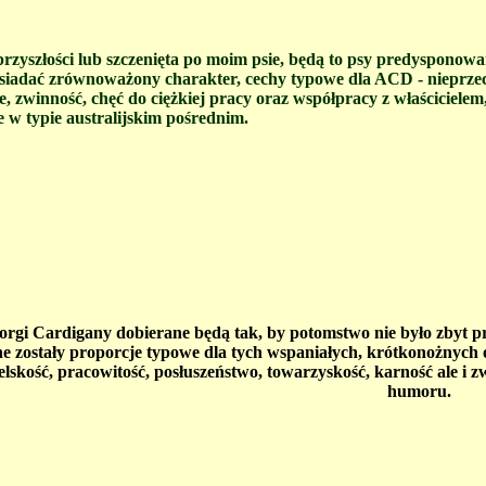
przyszłości lub szczenięta po moim psie, będą to psy predysponow
osiadać zrównoważony charakter, cechy typowe dla ACD - nieprze
ie, zwinność, chęć do ciężkiej pracy oraz współpracy z właścicielem
e w typie australijskim pośrednim.
rgi Cardigany dobierane będą tak, by potomstwo nie było zbyt prze
 zostały proporcje typowe dla tych wspaniałych, krótkonożnych 
elskość, pracowitość, posłuszeństwo, towarzyskość, karność ale i 
humoru.