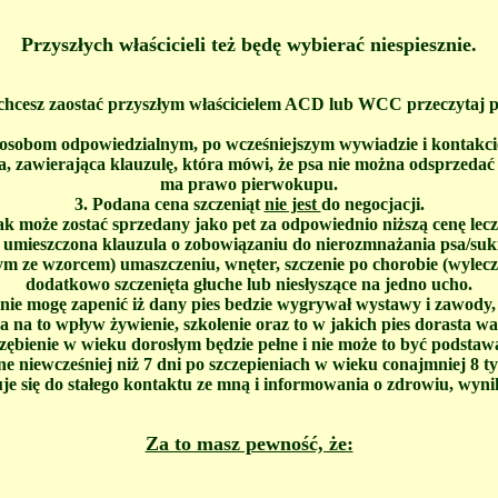
Przyszłych właścicieli też będę wybierać niespiesznie.
i chcesz zaostać przyszłym właścicielem ACD lub WCC przeczytaj po
o osobom odpowiedzialnym, po wcześniejszym wywiadzie i kontakcie
 zawierająca klauzulę, która mówi, że psa nie można odsprzedać 
ma prawo pierwokupu.
3. Podana cena szczeniąt
nie jest
do negocjacji.
niak może zostać sprzedany jako pet za odpowiednio niższą cenę l
umieszczona klauzula o zobowiązaniu do nierozmnażania psa/suki 
dnym ze wzorcem) umaszczeniu, wnęter, szczenie po chorobie (wyle
dodatkowo szczenięta głuche lub niesłyszące na jedno ucho.
 nie mogę zapenić iż dany pies bedzie wygrywał wystawy i zawody
a na to wpływ żywienie, szkolenie oraz to w jakich pies dorasta w
zębienie w wieku dorosłym będzie pełne i nie może to być podstawą
e niewcześniej niż 7 dni po szczepieniach w wieku conajmniej 8 t
zuje się do stałego kontaktu ze mną i informowania o zdrowiu, w
Za to masz pewność, że: